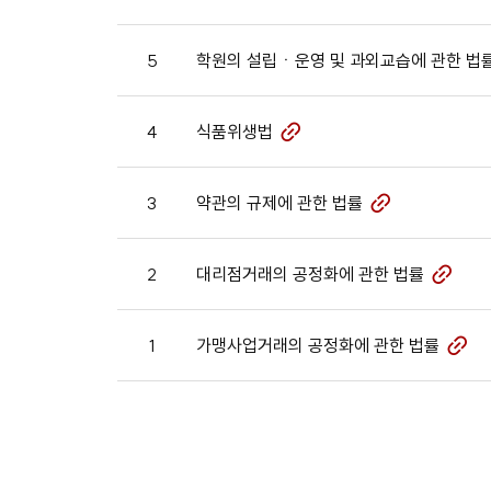
첨
일,
부
조
파
회
5
학원의 설립ㆍ운영 및 과외교습에 관한 법
일
수
정
보
4
식품위생법
일
첨
제
부
공
파
3
약관의 규제에 관한 법률
일
첨
부
파
2
대리점거래의 공정화에 관한 법률
일
첨
부
파
1
가맹사업거래의 공정화에 관한 법률
일
부
파
일