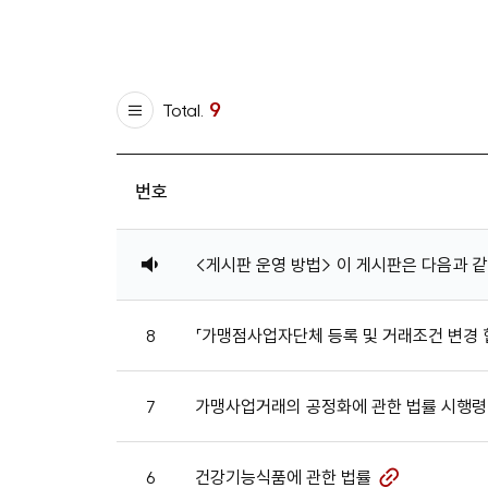
9
Total.
번호
목
록
공
<게시판 운영 방법> 이 게시판은 다음과 
-
지
번
호,
8
「가맹점사업자단체 등록 및 거래조건 변경 
제
목,
작
7
가맹사업거래의 공정화에 관한 법률 시행령
성
자,
등
6
건강기능식품에 관한 법률
록