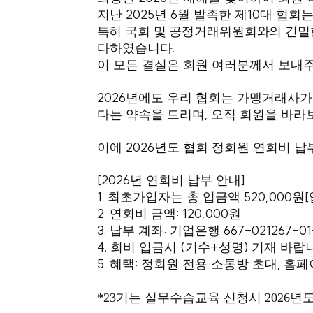
2025
6
10
지난
년
월 발족한 제
대 협회
특히 국회 및 공정거래위원회와의 긴밀
.
다하였습니다
이 모든 결실은 회원 여러분께서 보내
2026
년에도 우리 협회는 가맹거래사가
,
다는 약속을 드리며
오직 회원을 바라
2026
이에
년도 협회 정회원 연회비 납
[2026
]
년 연회비 납부 안내
1.
520,000
[
최초가입자는 총 입금액
원
2.
: 120,000
연회비 금액
원
3.
:
667-021267-01
납부 계좌
기업은행
4.
(
+
)
회비 입금시
기수
성명
기재 바랍
5.
:
,
혜택
정회원 전용 소통방 초대
홈페
*23기는 실무수습교육 신청시 2026년